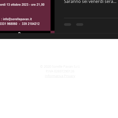
Saranno sei venerdì sera...
© 2020 Sorelle Pavan S.r.l.
P.IVA 02697290126
Informativa Privacy