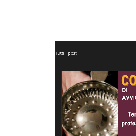
HOME
L
Tutti i post