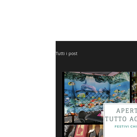
HOME
L
Tutti i post