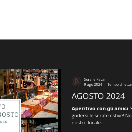
E PROPOSTE
APERITIVI
NOVITA'
Sorelle Pavan
9 ago 2024
Tempo di lettu
AGOSTO 2024
𝗔𝗽𝗲𝗿𝗶𝘁𝗶𝘃𝗼 𝗰𝗼𝗻 𝗴𝗹𝗶 𝗮𝗺
godersi le serate estive! Noi Vi diamo il benvenuto nel
nostro locale...