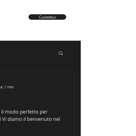
Contattaci
ra: 1 min
𝗶𝗰𝗶 è il modo perfetto per