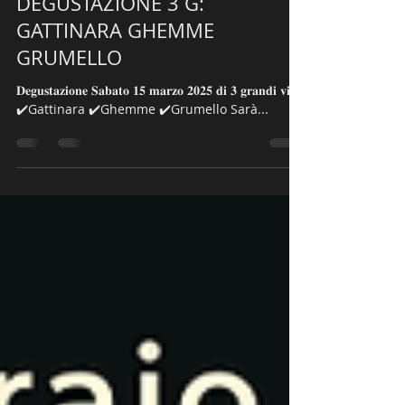
Sorelle Pavan
28 feb 2025
Tempo di lettura: 1 min
DEGUSTAZIONE 3 G:
GATTINARA GHEMME
GRUMELLO
𝐃𝐞𝐠𝐮𝐬𝐭𝐚𝐳𝐢𝐨𝐧𝐞 𝐒𝐚𝐛𝐚𝐭𝐨 𝟏𝟓 𝐦𝐚𝐫𝐳𝐨 𝟐𝟎𝟐𝟓 𝐝𝐢 𝟑 𝐠𝐫𝐚𝐧𝐝𝐢 𝐯𝐢𝐧𝐢:
✔️Gattinara ✔️Ghemme ✔️Grumello Sarà...