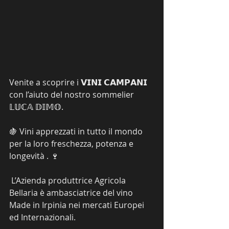
Venite a scoprire i 𝗩𝗜𝗡𝗜 𝗖𝗔𝗠𝗣𝗔𝗡𝗜 
con l’aiuto del nostro sommelier 
𝕃𝕌ℂ𝔸 𝔻𝕀𝕄𝕆.
🍇 Vini apprezzati in tutto il mondo 
per la loro freschezza, potenza e 
longevità . 🍷
 L’Azienda produttrice Agricola 
Bellaria è ambasciatrice del vino 
Made in Irpinia nei mercati Europei 
ed Internazionali.