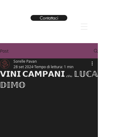
Contattaci
Post
Sorelle Pavan
28 set 2024
Tempo di lettura: 1 min
𝗩𝗜𝗡𝗜 𝗖𝗔𝗠𝗣𝗔𝗡𝗜 con 𝕃𝕌ℂ𝔸
𝔻𝕀𝕄𝕆