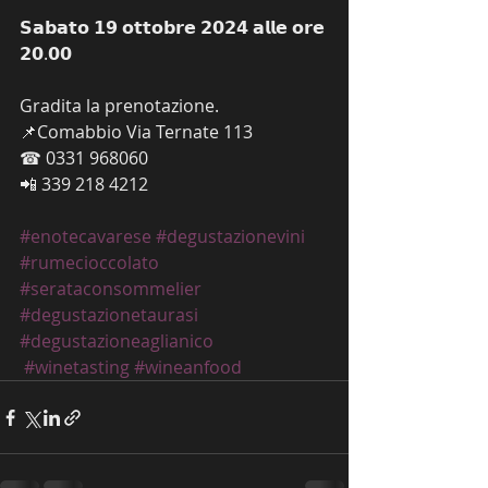
𝗦𝗮𝗯𝗮𝘁𝗼 𝟭𝟵 𝗼𝘁𝘁𝗼𝗯𝗿𝗲 𝟮𝟬𝟮𝟰 𝗮𝗹𝗹𝗲 𝗼𝗿𝗲 
𝟮𝟬.𝟬𝟬
Gradita la prenotazione.
📌Comabbio Via Ternate 113
☎ 0331 968060 
📲 339 218 4212
#enotecavarese
#degustazionevini
#rumecioccolato
#serataconsommelier
#degustazionetaurasi
#degustazioneaglianico
#winetasting
#wineanfood